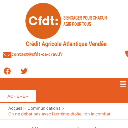
Aller
au
contenu
contact@cfdt-ca-crav.fr
F
T
a
w
c
i
Me
e
t
b
t
ADHÉRER
o
e
o
Accueil
r
Communications
On ne débat pas avec l’extrême droite : on la combat !
k