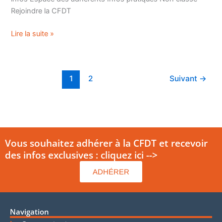
Rejoindre la CFDT
Lire la suite »
1
2
Suivant
→
Vous souhaitez adhérer à la CFDT et recevoir
des infos exclusives : cliquez ici -->
ADHÉRER
Navigation