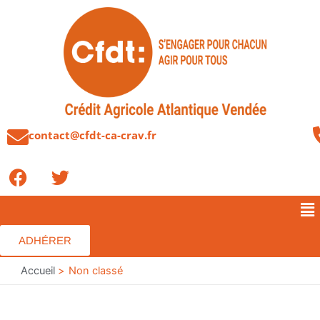
Aller
au
contenu
contact@cfdt-ca-crav.fr
F
T
a
w
c
i
Me
e
t
b
t
ADHÉRER
o
e
o
Accueil
r
Non classé
k