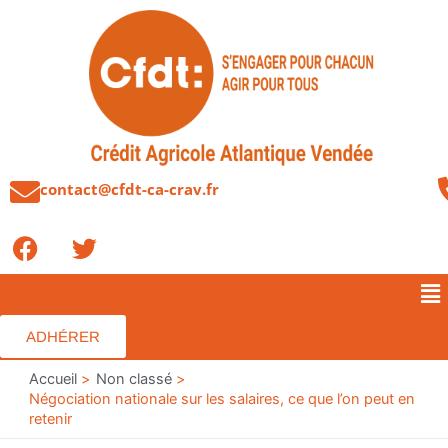
Aller
au
contenu
contact@cfdt-ca-crav.fr
F
T
a
w
c
i
Me
e
t
b
t
ADHÉRER
o
e
o
Accueil
r
Non classé
Négociation nationale sur les salaires, ce que l’on peut en
k
retenir