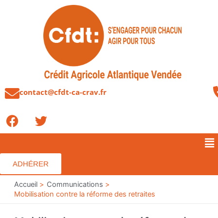
Aller
au
contenu
contact@cfdt-ca-crav.fr
F
T
a
w
c
i
Me
e
t
b
t
ADHÉRER
o
e
o
Accueil
r
Communications
Mobilisation contre la réforme des retraites
k