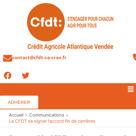
Aller
au
contenu
contact@cfdt-ca-crav.fr
F
T
a
w
c
i
Me
e
t
b
t
ADHÉRER
o
e
o
Accueil
r
Communications
La CFDT va signer l’accord fin de carrières
k