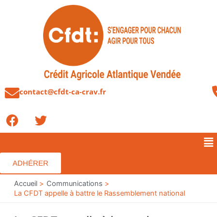
Aller
au
contenu
contact@cfdt-ca-crav.fr
F
T
a
w
c
i
Me
e
t
b
t
ADHÉRER
o
e
o
Accueil
r
Communications
La CFDT appelle à battre le Rassemblement national
k