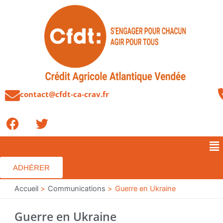
Aller
au
contenu
contact@cfdt-ca-crav.fr
F
T
a
w
c
i
Me
e
t
b
t
ADHÉRER
o
e
o
Accueil
r
Communications
Guerre en Ukraine
k
Guerre en Ukraine