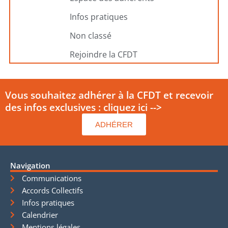
Infos pratiques
Non classé
Rejoindre la CFDT
Vous souhaitez adhérer à la CFDT et recevoir
des infos exclusives : cliquez ici -->
ADHÉRER
Navigation
Communications
Accords Collectifs
Infos pratiques
Calendrier
Mentions légales