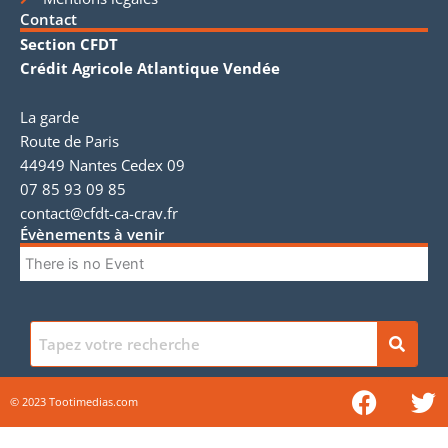
Contact
Section CFDT
Crédit Agricole Atlantique Vendée
La garde
Route de Paris
44949 Nantes Cedex 09
07 85 93 09 85
contact@cfdt-ca-crav.fr
Évènements à venir
There is no Event
F
T
© 2023 Tootimedias.com
a
w
c
i