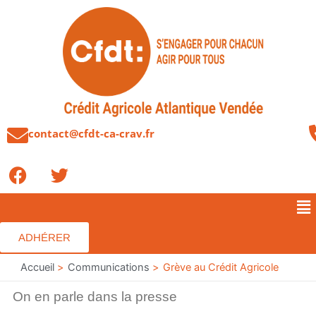
Aller
au
contenu
contact@cfdt-ca-crav.fr
F
T
a
w
c
i
Me
e
t
b
t
ADHÉRER
o
e
o
Accueil
r
Communications
Grève au Crédit Agricole
k
On en parle dans la presse