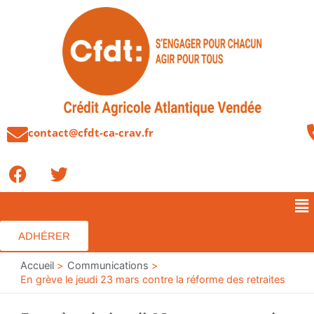
Aller
au
contenu
contact@cfdt-ca-crav.fr
F
T
a
w
c
i
Me
e
t
b
t
ADHÉRER
o
e
o
Accueil
r
Communications
En grève le jeudi 23 mars contre la réforme des retraites
k