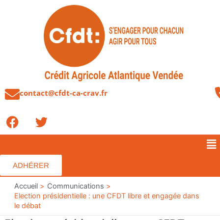
Aller
au
contenu
contact@cfdt-ca-crav.fr
F
T
a
w
c
i
Me
e
t
b
t
ADHÉRER
o
e
o
Accueil
r
Communications
Election présidentielle : une CFDT libre et engagée dans
k
le débat