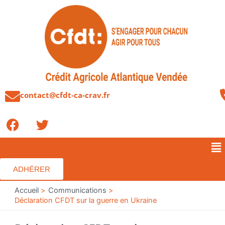
Aller
au
contenu
contact@cfdt-ca-crav.fr
F
T
a
w
c
i
Me
e
t
b
t
ADHÉRER
o
e
o
Accueil
r
Communications
Déclaration CFDT sur la guerre en Ukraine
k