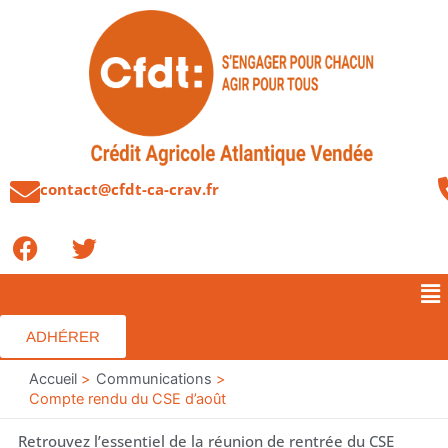
Aller
au
contenu
contact@cfdt-ca-crav.fr
F
T
a
w
c
i
Me
e
t
b
t
ADHÉRER
o
e
o
Accueil
r
Communications
Compte rendu du CSE d’août
k
Retrouvez l’essentiel de la réunion de rentrée du CSE