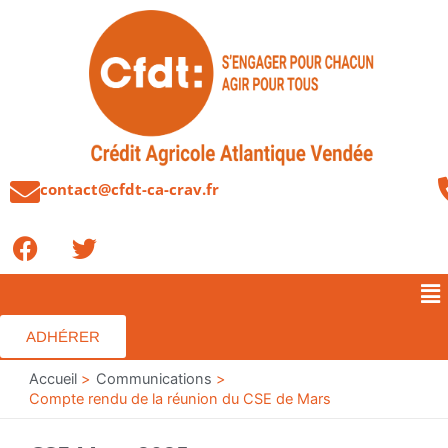
Aller
au
contenu
contact@cfdt-ca-crav.fr
F
T
a
w
c
i
Me
e
t
b
t
ADHÉRER
o
e
o
Accueil
r
Communications
Compte rendu de la réunion du CSE de Mars
k