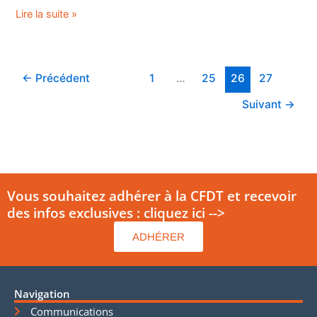
Lire la suite »
←
Précédent
1
…
25
26
27
Suivant
→
Vous souhaitez adhérer à la CFDT et recevoir
des infos exclusives : cliquez ici -->
ADHÉRER
Navigation
Communications