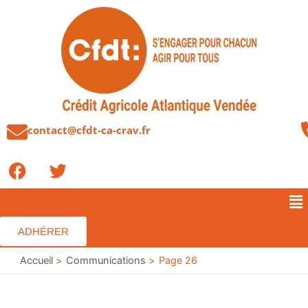
Aller
au
contenu
contact@cfdt-ca-crav.fr
F
T
a
w
c
i
Me
e
t
b
t
ADHÉRER
o
e
o
Accueil
r
Communications
Page 26
k